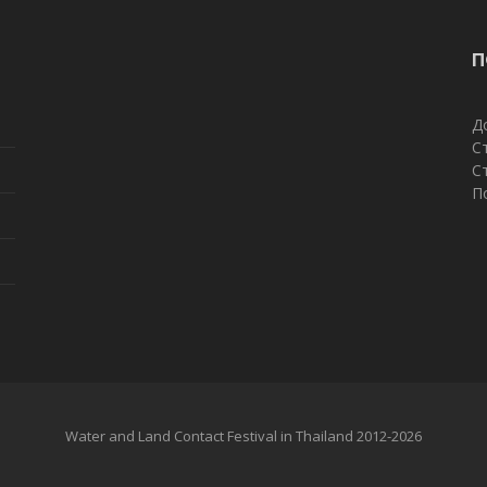
П
Д
С
С
П
Water and Land Contact Festival in Thailand 2012-2026