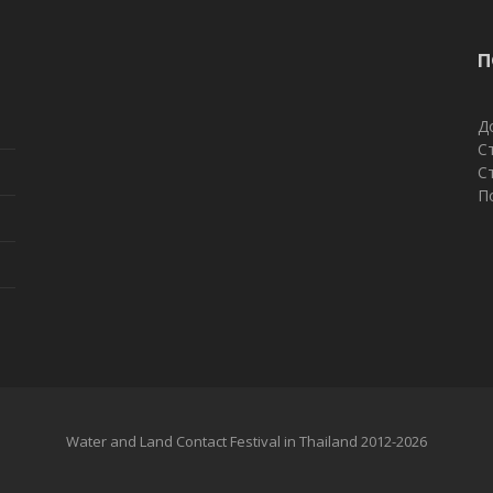
П
Д
С
С
П
Water and Land Contact Festival in Thailand 2012-2026